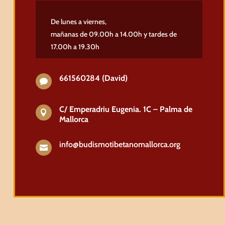
De lunes a viernes,
mañanas de 09.00h a 14.00h y tardes de
17.00h a 19.30h
661560284 (David)

C/ Emperadriu Eugenia. 1C – Palma de

Mallorca
info@budismotibetanomallorca.org
