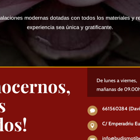
talaciones modernas dotadas con todos los materiales y r
experiencia sea única y gratificante.
nocernos,
De lunes a viernes,
mañanas de 09.00h 
s
661560284 (Davi

dos!
C/ Emperadriu Eu

info@budismotibe