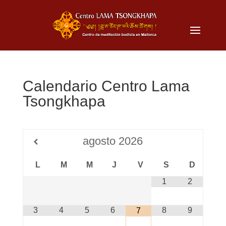
Calendario Centro Lama
Tsongkhapa
agosto
2026
L
M
M
J
V
S
D
1
2
3
4
5
6
8
9
7