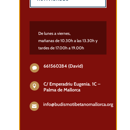
De lunes a viernes,
mañanas de 10.30h a las 13.30h y
tardes de 17.00h a 19.00h
661560284 (David)

C/ Emperadriu Eugenia. 1C –

Palma de Mallorca
info@budismotibetanomallorca.org
